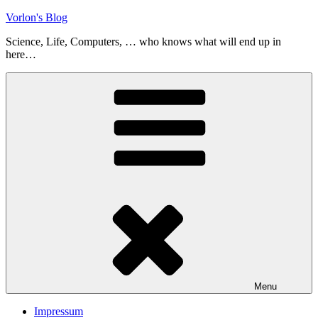
Skip
Vorlon's Blog
to
Science, Life, Computers, … who knows what will end up in
content
here…
Menu
Impressum