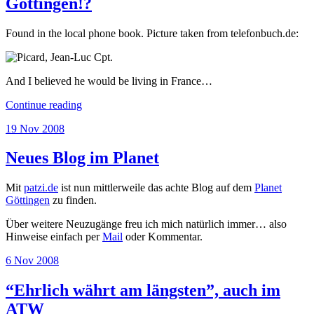
Göttingen!?
Found in the local phone book. Picture taken from telefonbuch.de:
And I believed he would be living in France…
““Picard,
Continue reading
Jean-
Posted
19 Nov 2008
Luc
on
Cpt.”
living
Neues Blog im Planet
in
Göttingen!?”
Mit
patzi.de
ist nun mittlerweile das achte Blog auf dem
Planet
Göttingen
zu finden.
Über weitere Neuzugänge freu ich mich natürlich immer… also
Hinweise einfach per
Mail
oder Kommentar.
Posted
6 Nov 2008
on
“Ehrlich währt am längsten”, auch im
ATW