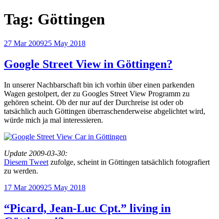
Tag:
Göttingen
Posted
27 Mar 2009
25 May 2018
on
Google Street View in Göttingen?
In unserer Nachbarschaft bin ich vorhin über einen parkenden
Wagen gestolpert, der zu Googles Street View Programm zu
gehören scheint. Ob der nur auf der Durchreise ist oder ob
tatsächlich auch Göttingen überraschenderweise abgelichtet wird,
würde mich ja mal interessieren.
Update 2009-03-30:
Diesem Tweet
zufolge, scheint in Göttingen tatsächlich fotografiert
zu werden.
Posted
17 Mar 2009
25 May 2018
on
“Picard, Jean-Luc Cpt.” living in