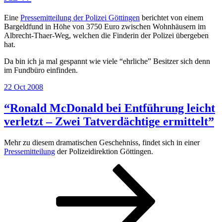
Eine
Pressemitteilung der Polizei Göttingen
berichtet von einem
Bargeldfund in Höhe von 3750 Euro zwischen Wohnhäusern im
Albrecht-Thaer-Weg, welchen die Finderin der Polizei übergeben
hat.
Da bin ich ja mal gespannt wie viele “ehrliche” Besitzer sich denn
im Fundbüro einfinden.
Posted
22 Oct 2008
on
“Ronald McDonald bei Entführung leicht
verletzt – Zwei Tatverdächtige ermittelt”
Mehr zu diesem dramatischen Geschehniss, findet sich in einer
Pressemitteilung
der Polizeidirektion Göttingen.
Posts
Page
Page
Page
Next
page
pagination