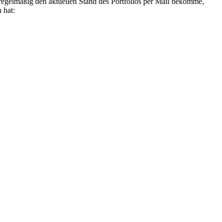
h regelmäßig den aktuellen Stand des Portfolios per Mail bekomme,
 hat: