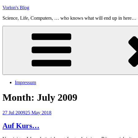
Skip
Vorlon's Blog
to
Science, Life, Computers, … who knows what will end up in here…
content
Impressum
Month:
July 2009
Posted
27 Jul 2009
25 May 2018
on
Auf Kurs…