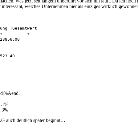
achen, was jetzt seit langem unberührt vor sich hin läuft. Da ich noc
ht interessant, welches Unternehmen hier als einziges wirklich gewonnen
----------------------
ung |Gesamtwert
+----------+----------
23856.00
523.40
end|%Aend.
4.1%
7.3%
 AG auch deutlich später beginnt…