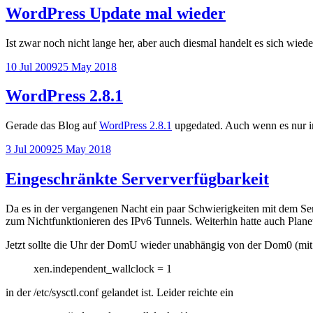
WordPress Update mal wieder
Ist zwar noch nicht lange her, aber auch diesmal handelt es sich wied
Posted
10 Jul 2009
25 May 2018
on
WordPress 2.8.1
Gerade das Blog auf
WordPress 2.8.1
upgedated. Auch wenn es nur i
Posted
3 Jul 2009
25 May 2018
on
Eingeschränkte Serververfügbarkeit
Da es in der vergangenen Nacht ein paar Schwierigkeiten mit dem Ser
zum Nichtfunktionieren des IPv6 Tunnels. Weiterhin hatte auch Plane
Jetzt sollte die Uhr der DomU wieder unabhängig von der Dom0 (mit
xen.independent_wallclock = 1
in der /etc/sysctl.conf gelandet ist. Leider reichte ein