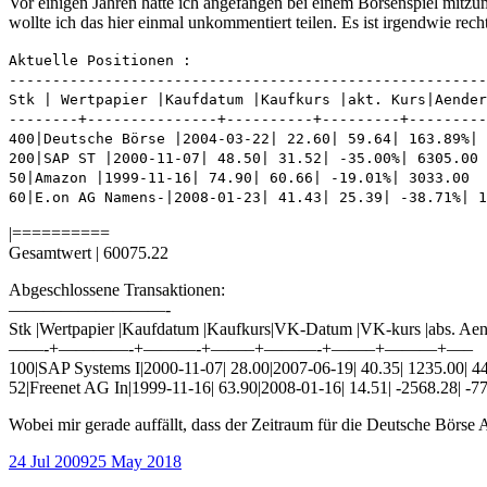
Vor einigen Jahren hatte ich angefangen bei einem Börsenspiel mitzum
wollte ich das hier einmal unkommentiert teilen. Es ist irgendwie rec
Aktuelle Positionen :
-------------------------------------------------------
Stk | Wertpapier |Kaufdatum |Kaufkurs |akt. Kurs|Aender
--------+---------------+----------+---------+---------
400|Deutsche Börse |2004-03-22| 22.60| 59.64| 163.89%| 
200|SAP ST |2000-11-07| 48.50| 31.52| -35.00%| 6305.00
50|Amazon |1999-11-16| 74.90| 60.66| -19.01%| 3033.00
60|E.on AG Namens-|2008-01-23| 41.43| 25.39| -38.71%| 1
|==========
Gesamtwert | 60075.22
Abgeschlossene Transaktionen:
—————————-
Stk |Wertpapier |Kaufdatum |Kaufkurs|VK-Datum |VK-kurs |abs. A
——-+————-+———-+——–+———-+——–+———+—–
100|SAP Systems I|2000-11-07| 28.00|2007-06-19| 40.35| 1235.00| 4
52|Freenet AG In|1999-11-16| 63.90|2008-01-16| 14.51| -2568.28| -7
Wobei mir gerade auffällt, dass der Zeitraum für die Deutsche Börse
Posted
24 Jul 2009
25 May 2018
on