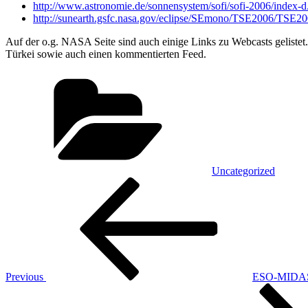
http://www.astronomie.de/sonnensystem/sofi/sofi-2006/index-d
http://sunearth.gsfc.nasa.gov/eclipse/SEmono/TSE2006/TSE20
Auf der o.g. NASA Seite sind auch einige Links zu Webcasts gelistet
Türkei sowie auch einen kommentierten Feed.
Categories
Uncategorized
Post
Previous
Post
navigation
Previous
ESO-MIDAS
Next
Post