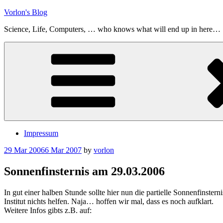
Skip
Vorlon's Blog
to
Science, Life, Computers, … who knows what will end up in here…
content
Impressum
Posted
29 Mar 2006
6 Mar 2007
by
vorlon
on
Sonnenfinsternis am 29.03.2006
In gut einer halben Stunde sollte hier nun die partielle Sonnenfinste
Institut nichts helfen. Naja… hoffen wir mal, dass es noch aufklart.
Weitere Infos gibts z.B. auf: