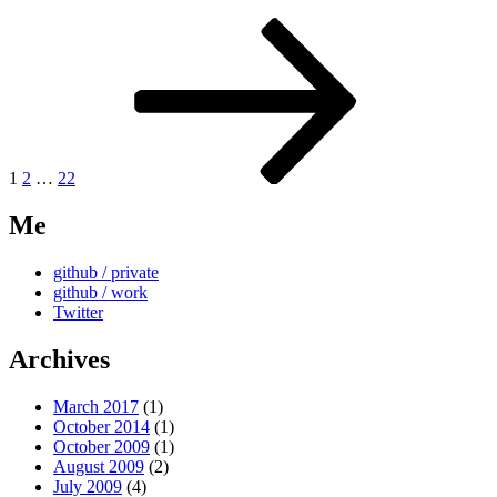
Posts
Page
Page
Page
Next
page
pagination
1
2
…
22
Me
github / private
github / work
Twitter
Archives
March 2017
(1)
October 2014
(1)
October 2009
(1)
August 2009
(2)
July 2009
(4)