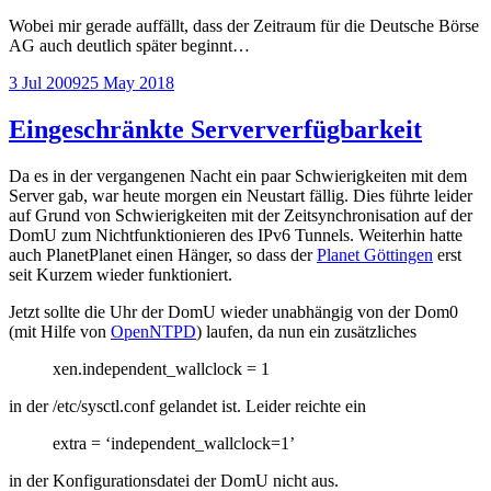
Wobei mir gerade auffällt, dass der Zeitraum für die Deutsche Börse
AG auch deutlich später beginnt…
Posted
3 Jul 2009
25 May 2018
on
Eingeschränkte Serververfügbarkeit
Da es in der vergangenen Nacht ein paar Schwierigkeiten mit dem
Server gab, war heute morgen ein Neustart fällig. Dies führte leider
auf Grund von Schwierigkeiten mit der Zeitsynchronisation auf der
DomU zum Nichtfunktionieren des IPv6 Tunnels. Weiterhin hatte
auch PlanetPlanet einen Hänger, so dass der
Planet Göttingen
erst
seit Kurzem wieder funktioniert.
Jetzt sollte die Uhr der DomU wieder unabhängig von der Dom0
(mit Hilfe von
OpenNTPD
) laufen, da nun ein zusätzliches
xen.independent_wallclock = 1
in der /etc/sysctl.conf gelandet ist. Leider reichte ein
extra = ‘independent_wallclock=1’
in der Konfigurationsdatei der DomU nicht aus.